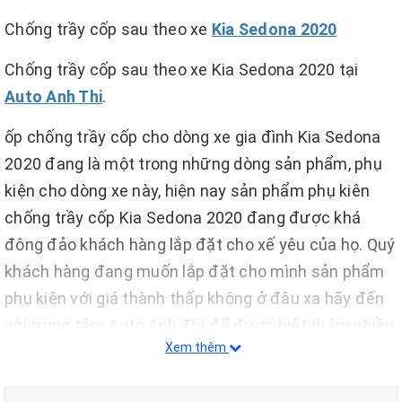
Chống trầy cốp sau theo xe
Kia Sedona 2020
Chống trầy cốp sau theo xe Kia Sedona 2020 tại
Auto Anh Thi
.
ốp chống trầy cốp cho dòng xe gia đình Kia Sedona
2020 đang là một trong những dòng sản phẩm, phụ
kiện cho dòng xe này, hiện nay sản phẩm phụ kiên
chống trầy cốp Kia Sedona 2020 đang được khá
đông đảo khách hàng lắp đặt cho xế yêu của họ. Quý
khách hàng đang muốn lắp đặt cho mình sản phẩm
phụ kiện với giá thành thấp không ở đâu xa hãy đến
với trung tâm Auto Anh Thi để được biết thêm nhiều
Xem thêm
loại sản phẩm với giá cực kì ưu đãi và rẻ nhất thị
trường nhé.