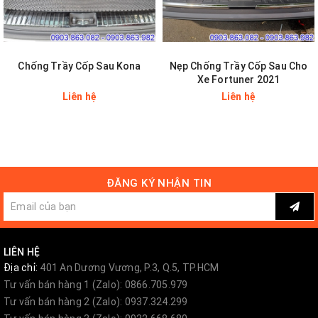
Chống Trầy Cốp Sau Kona
Nẹp Chống Trầy Cốp Sau Cho
Xe Fortuner 2021
Liên hệ
Liên hệ
ĐĂNG KÝ NHẬN TIN
XEM THÊM
LIÊN HỆ
Địa chỉ:
401 An Dương Vương, P.3, Q.5, TP.HCM
https://www.otoanhthi.com/do-choi-phu-kien-kia-
Tư vấn bán hàng 1 (Zalo): 0866.705.979
sendona
Tư vấn bán hàng 2 (Zalo): 0937.324.299