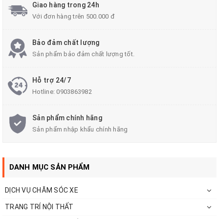
Giao hàng trong 24h
Tác Dụng.
Với đơn hàng trên 500.000 đ
- Bộ sản phẩm có thể che giúp cốp sau không bị trầy
Bảo đảm chất lượng
xước gây mất tính thẩm mỹ cho xế yêu trong quá
Sản phẩm bảo đảm chất lượng tốt.
trình dịch chuyển hàng hóa.
Hỗ trợ 24/7
- Sản phẩm có thể giúp xe trở nên sáng hơn, mang
Hotline:
0903863982
phong cách trẻ trung mạnh mẽ hơn, thể hiện đúng
phong cách của khách hàng.
Sản phẩm chính hãng
Sản phẩm nhập khẩu chính hãng
Chất Liệu.
- Được làm từ inox cao cấp có 1-0-2 trên thế giới mà
DANH MỤC SẢN PHẨM
không nơi nào có được.
DỊCH VỤ CHĂM SÓC XE
- Sản phẩm hạn chế không bị bong tróc, hang rỉ dưới
tác động của mọi loại hình thời tiết.
TRANG TRÍ NỘI THẤT