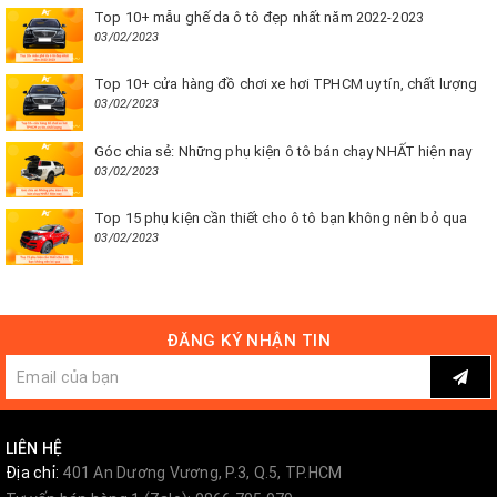
Top 10+ mẫu ghế da ô tô đẹp nhất năm 2022-2023
03/02/2023
Top 10+ cửa hàng đồ chơi xe hơi TPHCM uy tín, chất lượng
03/02/2023
Góc chia sẻ: Những phụ kiện ô tô bán chạy NHẤT hiện nay
03/02/2023
Top 15 phụ kiện cần thiết cho ô tô bạn không nên bỏ qua
03/02/2023
ĐĂNG KÝ NHẬN TIN
LIÊN HỆ
Địa chỉ:
401 An Dương Vương, P.3, Q.5, TP.HCM