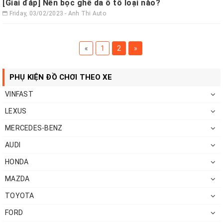
[Giải đáp] Nên bọc ghế da ô tô loại nào?
Friday, 03/02/2023 - Anh Thi Auto
«
1
2
»
PHỤ KIỆN ĐỒ CHƠI THEO XE
VINFAST
LEXUS
MERCEDES-BENZ
AUDI
HONDA
MAZDA
TOYOTA
FORD