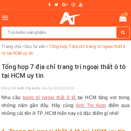
0
Toggle
navigation
Trang chủ
Góc tư vấn
Tổng hợp 7 địa chỉ trang trí ngoại thất ô
tô tại HCM uy tín
Tổng hợp 7 địa chỉ trang trí ngoại thất ô tô
tại HCM uy tín
Đăng bởi
Anh Thi Auto
vào lúc 03/02/2023
Nhu cầu
trang trí ngoại thất ô tô
tại HCM tăng vọt trong
những năm gần đây. Hãy cùng
Anh Thi Auto
điểm qua
những cái tên ở TP. HCM hiện nay có đặc điểm gì nhé!