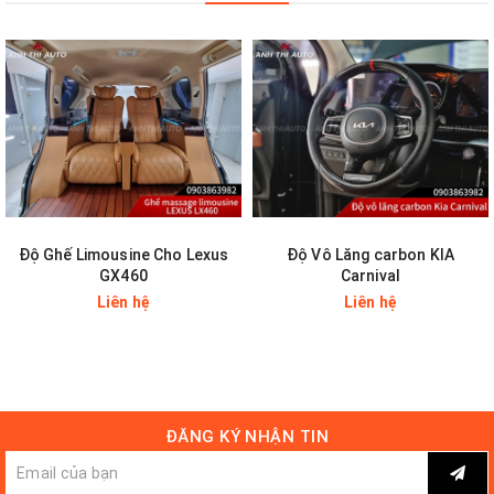
đèn pha LED của Lexus LX570.
Chi tiết khó nhất để thực hiện nâng cấp xe chính là làm đồng lại vị
trí cột D để “lên” ô kính mới, đi kèm viền chrome tinh tế đặc trưng
của LX 570 hiện tại. Tương tự đèn pha LED, cụm đèn hậu LED tạo
hình chữ “L” mới cũng được đặt về thay thế hoàn toàn.
Độ Ghế Limousine Cho Lexus
Độ Vô Lăng carbon KIA
GX460
Carnival
Liên hệ
Liên hệ
ĐĂNG KÝ NHẬN TIN