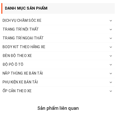
DANH MỤC SẢN PHẨM
DỊCH VỤ CHĂM SÓC XE
TRANG TRÍ NỘI THẤT
TRANG TRÍ NGOẠI THẤT
BODY KIT THEO HÃNG XE
ĐÈN ĐỘ THEO XE
ĐỘ PÔ Ô TÔ
NẮP THÙNG XE BÁN TẢI
PHỤ KIỆN XE BÁN TẢI
Quá trình nâng cấp
ỐP CẢN THEO XE
Toàn bộ xương đầu xe phía trước phải được chế lại để lắp vừa
khít cản trước, đèn pha và nắp ca-pô mới, thay đổi hoàn toàn
Sản phẩm liên quan
phần đầu chiếc SUV như thay thế cản mới, lưới tản nhiệt và cụm