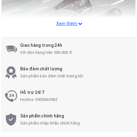
Xem thêm
Giao hàng trong 24h
Với đơn hàng trên 500.000 đ
Bảo đảm chất lượng
Sản phẩm bảo đảm chất lượng tốt.
Trên thực tế,
LX 570
đã giữ vững thế hệ xe này hơn 10 năm nay
với kích thước gần như không đổi, chỉ nâng cấp và cải tiến ngoại
Hỗ trợ 24/7
hình nên việc nâng đời là hoàn toàn có thể làm được. Chiếc
Lexus
Hotline:
0903863982
LX 570 2008
được "hồi xuân" với việc thay thế ngoại hình mới theo
bản
LX 570 2021
với toàn bộ là phụ tùng chính hãng.
Sản phẩm chính hãng
Sản phẩm nhập khẩu chính hãng