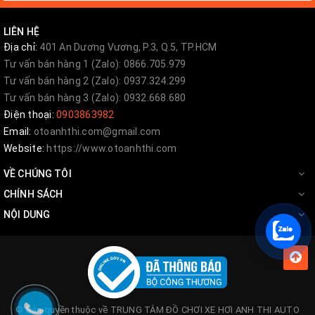
Với chiếc xe đã hoạt động 10 năm, chủ xe cũng "tranh thủ" đại tu
LIÊN HỆ
và vệ sinh lại toàn bộ. Nội thất xe được tháo ra để đi lại đường dây
Địa chỉ:
401 An Dương Vương, P.3, Q.5, TP.HCM
điện mới, thay toàn bộ các đường ron, thay cả vô lăng xe đời mới.
Tư vấn bán hàng 1 (Zalo): 0866.705.979
Cuối cùng, xe được thực hiện các công đoạn sơn, đánh bóng, gắn
Tư vấn bán hàng 2 (Zalo): 0937.324.299
các chi tiết logo, nâng cấp bộ mâm 21 inch theo phiên bản mới.
Tư vấn bán hàng 3 (Zalo): 0932.668.680
Điện thoại:
0903863982
Mặc dù trông có vẻ đơn giản nhưng việc độ này bao gồm khá
Email:
otoanhthi.com@gmail.com
nhiều công đoạn và vấn đề phát sinh khi thực hiện. Nó đòi hỏi rất
Website:
https://www.otoanhthi.com
nhiều ở tay nghề, sự tỉ mỉ lành nghề của người thợ Việt để cho ra
đời một phiên bản nâng cấp khá hoàn hảo.
VỀ CHÚNG TÔI
CHÍNH SÁCH
NỘI DUNG
© Bản quyền thuộc về
TRUNG TÂM ĐỒ CHƠI XE HƠI ANH THI AUTO