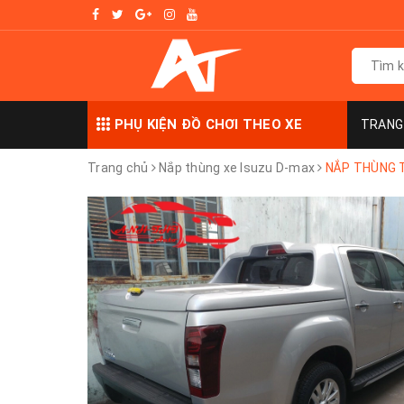
PHỤ KIỆN ĐỒ CHƠI THEO XE
TRANG
Trang chủ
Nắp thùng xe Isuzu D-max
NẮP THÙNG T