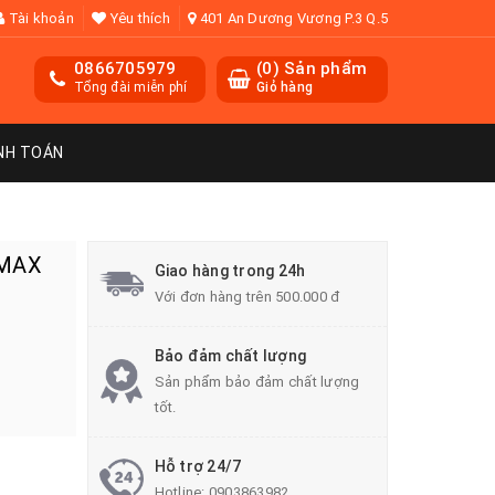
Tài khoản
Yêu thích
401 An Dương Vương P.3 Q.5
0866705979
(
0
) Sản phẩm
Tổng đài miễn phí
Giỏ hàng
NH TOÁN
-MAX
Giao hàng trong 24h
Với đơn hàng trên 500.000 đ
Bảo đảm chất lượng
Sản phẩm bảo đảm chất lượng
tốt.
Hỗ trợ 24/7
Hotline:
0903863982