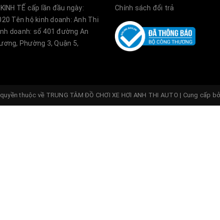
 trên toàn cầu.
KINH TẾ cấp lần đầu ngày:
Chính sách đổi trả
20 Tên hộ kinh doanh: Anh Thi
 tinh tế và đẳng cấp. Nắp thùng xe bán tải được sản x
kinh doanh: số 401 đường An
ơng, Phường 3, Quận 5,
 đến từng chi tiết nhỏ nhất, nhằm đáp ứng tất cả nhu c
quyền thuộc về
TRUNG TÂM ĐỒ CHƠI XE HƠI ANH THI AUTO
|
Cung cấp b