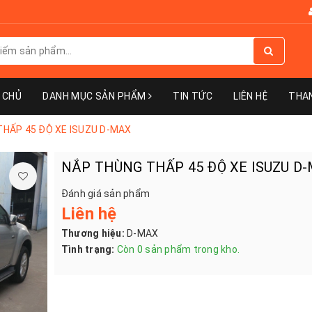
 CHỦ
DANH MỤC SẢN PHẨM
TIN TỨC
LIÊN HỆ
THA
HẤP 45 ĐỘ XE ISUZU D-MAX
NẮP THÙNG THẤP 45 ĐỘ XE ISUZU D
Đánh giá sản phẩm
Liên hệ
Thương hiệu:
D-MAX
Tình trạng:
Còn 0 sản phẩm trong kho.