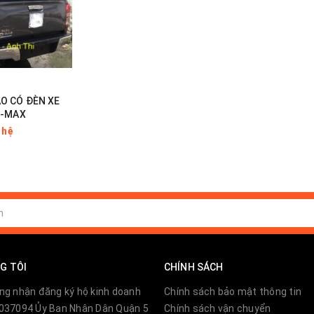
O CÓ ĐÈN XE
D-MAX
 hệ
G TÔI
CHÍNH SÁCH
a Composite cao cấp, đạt tiêu chuẩn xuất khẩu cho n
ng nhận đăng ký hộ kinh doanh
Chính sách bảo mật thông tin
 Úc và Châu Âu. Đến thời điểm hiện tại, thương hiệu nắ
037094 Ủy Ban Nhân Dân Quận 5
Chính sách vận chuyển