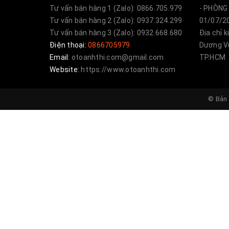
thùng xe bán tải đã có mặt tại 45 quốc gia
Tư vấn bán hàng 1 (Zalo): 0866.705.979
- PHÒNG 
Tư vấn bán hàng 2 (Zalo): 0937.324.299
01/07/20
Với kiểu dáng đa dạng, mẫu mã sang trọng,
Tư vấn bán hàng 3 (Zalo): 0932.668.680
Địa chỉ 
Điện thoại:
0866705979
Dương Vư
trên dây truyền hiện đại, với sự chú trọng
Email:
otoanhthi.com@gmail.com
TP.HCM
khách hàng khó tính nhất.
Website:
https://www.otoanhthi.com
© Bản 