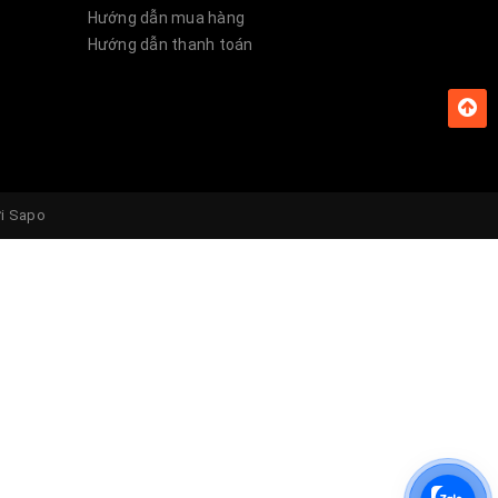
Hướng dẫn mua hàng
Hướng dẫn thanh toán
uất
ầu của
ởi
Sapo