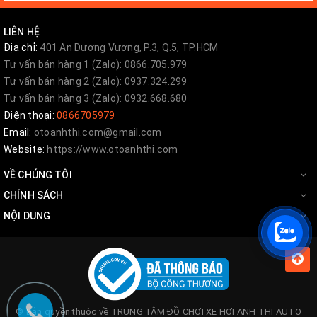
Kênh
Youtube:
https://www.youtube.com/c/AnhThiAuto
LIÊN HỆ
Địa chỉ:
401 An Dương Vương, P.3, Q.5, TP.HCM
Tư vấn bán hàng 1 (Zalo): 0866.705.979
Hotline hỗ trợ khách hàng (Zalo):
Tư vấn bán hàng 2 (Zalo): 0937.324.299
-
HÃY GỌI CHO CHÚNG
Tư vấn bán hàng 3 (Zalo): 0932.668.680
Điện thoại:
0866705979
TÔI
Email:
otoanhthi.com@gmail.com
Website:
https://www.otoanhthi.com
🎯🎯🎯 Hỗ trợ khách hàng trực tuyến:
CHAT NGAY
VỀ CHÚNG TÔI
CHÍNH SÁCH
NỘI DUNG
Địa chỉ: 401-399-397 An Dương Vương, P.3, Q.5,
TP.HCM Chỉ đường ➡➡➡ click
Google Maps
------
© Bản quyền thuộc về
TRUNG TÂM ĐỒ CHƠI XE HƠI ANH THI AUTO