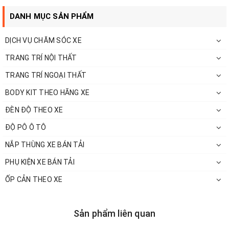
DANH MỤC SẢN PHẨM
DỊCH VỤ CHĂM SÓC XE
TRANG TRÍ NỘI THẤT
TRANG TRÍ NGOẠI THẤT
BODY KIT THEO HÃNG XE
ĐÈN ĐỘ THEO XE
ĐỘ PÔ Ô TÔ
------
NẮP THÙNG XE BÁN TẢI
Những điều cần làm khi mới mua xe như:
PHỤ KIỆN XE BÁN TẢI
Dán film cách nhiệt
ỐP CẢN THEO XE
Phủ gầm bảo vệ xe
Sản phẩm liên quan