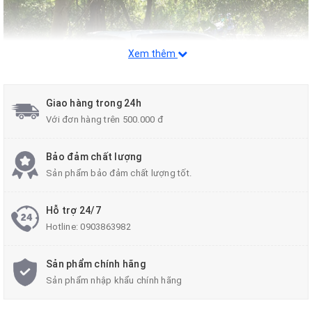
Xem thêm
Giao hàng trong 24h
Với đơn hàng trên 500.000 đ
Bảo đảm chất lượng
Sản phẩm bảo đảm chất lượng tốt.
Mẫu mã sang trọng nhưng không thiếu phần lịch lãm cùng với
phong cách mạnh mẽ của mình, luôn là sự lựa chọn độc đáo và
Hỗ trợ 24/7
khác biệt của mọi khách hàng khi đến với Auto Anh Thi.
Hotline:
0903863982
Sản phẩm chính hãng
Sản phẩm nhập khẩu chính hãng