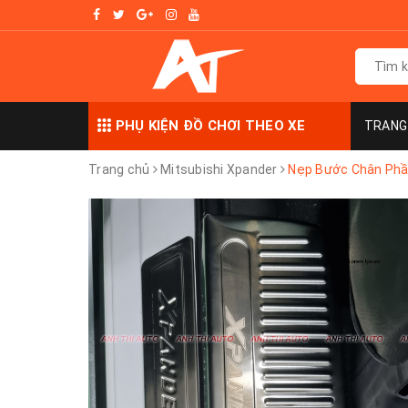
PHỤ KIỆN ĐỒ CHƠI THEO XE
TRANG
Trang chủ
Mitsubishi Xpander
Nẹp Bước Chân Phầ