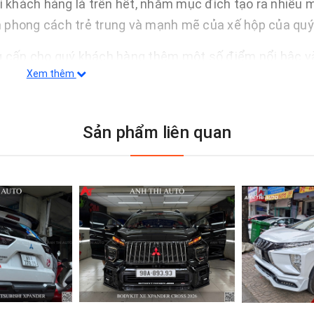
hí khách hàng là trên hết, nhằm mục đích tạo ra nhiều
 phong cách trẻ trung và mạnh mẽ của xế hộp của quý
g cấp cho quý khách hàng thêm một số điểm nổi bậc và
Xem thêm
Sản phẩm liên quan
hiện tại.
thấp, không ảnh hưởng đến nội thất bên trong của xế cưn
ó nhiều năm kinh nghiệm trong lĩnh vực.
Thái Lan, Malaysia và Singapore.
 bền bỉ và có khả năng chống rỉ do thời thiết.