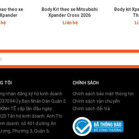
thích hợp với từng loại xe.
hao theo xe
Body Kit theo xe Mitsubishi
Body kit X
 Xpander
Xpander Cross 2026
Th
 hệ
Liên hệ
L
hơn khi thời tiết xấu.
huyển lên xuống xe.
 yêu, góp phần thể hiện phong cách hiện đại quý tộc, 
G TÔI
CHÍNH SÁCH
 xế yêu của bạn.
ng nhận đăng ký hộ kinh doanh
Chính sách bảo mật thông tin
037094 Ủy Ban Nhân Dân Quận 5
Chính sách vận chuyển
KINH TẾ cấp lần đầu ngày:
Chính sách đổi trả
20 Tên hộ kinh doanh: Anh Thi
kinh doanh: số 401 đường An
ơng, Phường 3, Quận 5,