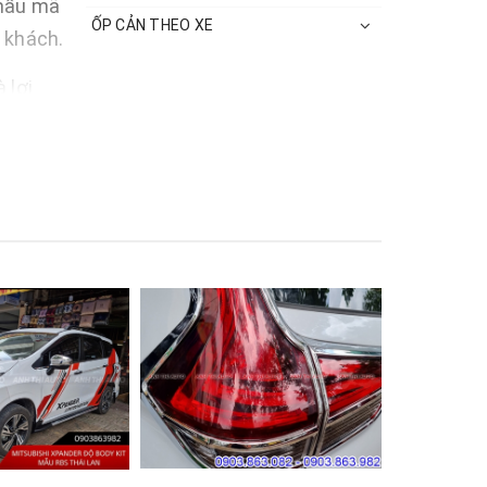
 mẫu mã
ỐP CẢN THEO XE
 khách.
 lợi
g.