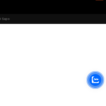
ởi
Sapo