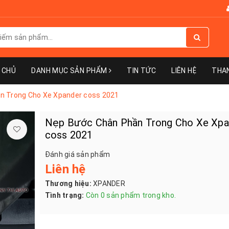
 CHỦ
DANH MỤC SẢN PHẨM
TIN TỨC
LIÊN HỆ
THA
n Trong Cho Xe Xpander coss 2021
Nẹp Bước Chân Phần Trong Cho Xe Xpa
coss 2021
Đánh giá sản phẩm
Liên hệ
Thương hiệu:
XPANDER
Tình trạng:
Còn 0 sản phẩm trong kho.