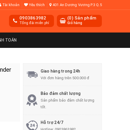
Tài khoản
Yêu thích
401 An Dương Vương P.3 Q.5
0903863982
(
0
) Sản phẩm
Tổng đài miễn phí
Giỏ hàng
NH TOÁN
nder
Giao hàng trong 24h
Với đơn hàng trên 500.000 đ
Bảo đảm chất lượng
Sản phẩm bảo đảm chất lượng
tốt.
Hỗ trợ 24/7
Hotline:
0903863982