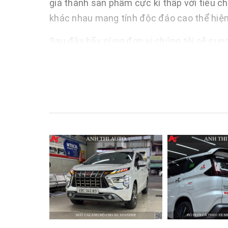
giá thành sản phẩm cực kì thấp với tiêu c
khác nhau mang tính độc đáo cao thể hiện
Sau đây hãy cùng đơn vị chúng tôi sẽ cun
ích của nó mang lại nhé.
Thuận Lợi
- Giá thành sản phẩm thấp nhất thị trường 
- Chi phí lắp đặt thấp, thời gian thi công 
- Đội ngũ nhân viên chuyên nghiệp và đã c
Thiết Bị
- Được nhập khẩu 100% từ ngoài nước như 
- Chất liệu được làm bằng inox cao cấp, rất