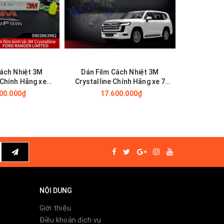
Cách Nhiệt 3M
Dán Film Cách Nhiệt 3M
Dán Fil
 Chính Hãng xe
Crystalline Chính Hãng xe 7
Crystalli
 cỡ lớn
chỗ
00.000₫
17.600.000₫
14
ề mắt và
ực tiếp,
 hư hại
NỘI DUNG
Giới thiệu
Điều khoản dịch vụ