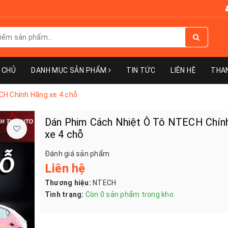
 CHỦ
DANH MỤC SẢN PHẨM
TIN TỨC
LIÊN HỆ
THA
CH Chính Hãng xe 4 chỗ
Dán Phim Cách Nhiệt Ô Tô NTECH Chín
xe 4 chỗ
Đánh giá sản phẩm
Liên hệ
Thương hiệu:
NTECH
Tình trạng:
Còn 0 sản phẩm trong kho.