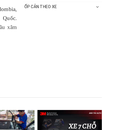
ỐP CẢN THEO XE
lombia,
g Quốc.
đầu xâm