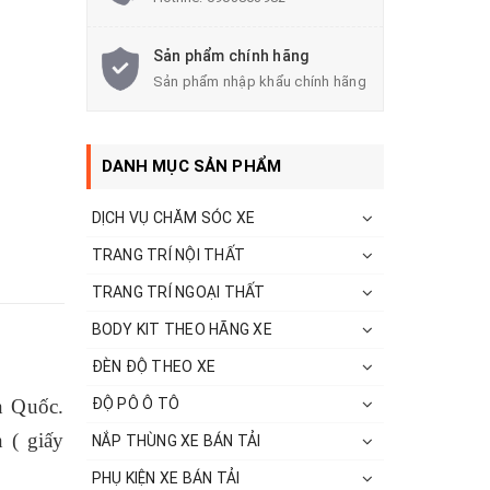
Sản phẩm chính hãng
Sản phẩm nhập khẩu chính hãng
DANH MỤC SẢN PHẨM
DỊCH VỤ CHĂM SÓC XE
TRANG TRÍ NỘI THẤT
TRANG TRÍ NGOẠI THẤT
BODY KIT THEO HÃNG XE
ĐÈN ĐỘ THEO XE
ĐỘ PÔ Ô TÔ
n Quốc.
 ( giấy
NẮP THÙNG XE BÁN TẢI
PHỤ KIỆN XE BÁN TẢI