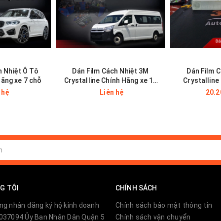
 Nhiệt Ô Tô
Dán Film Cách Nhiệt 3M
Dán Film 
ãng xe 7 chỗ
Crystalline Chính Hãng xe 16
Crystalline
chỗ
MPV
 hệ
Liên hệ
20.2
ời bình thường đã có tác động không tốt đến sức khỏe v
 da, ung thư da).
, chúng có thể làm bỏng da, làm mắt bị mù nếu nhìn tr
ng thứ gây khó chịu nhất và cũng khó phòng tránh nhất.
i ánh sáng mặt trời trong thời gian dài cũng sẽ gây
G TÔI
CHÍNH SÁCH
ng nhận đăng ký hộ kinh doanh
Chính sách bảo mật thông tin
037094 Ủy Ban Nhân Dân Quận 5
Chính sách vận chuyển