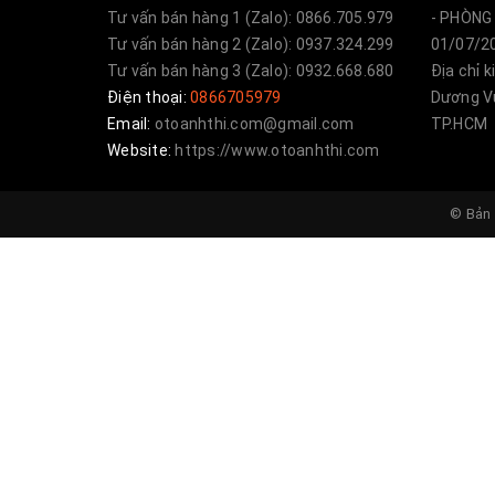
Tư vấn bán hàng 1 (Zalo): 0866.705.979
- PHÒNG 
Tư vấn bán hàng 2 (Zalo): 0937.324.299
01/07/20
Tư vấn bán hàng 3 (Zalo): 0932.668.680
Địa chỉ 
Điện thoại:
0866705979
Dương Vư
Email:
otoanhthi.com@gmail.com
TP.HCM
Website:
https://www.otoanhthi.com
© Bản 