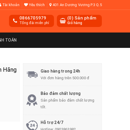
Tài khoản
Yêu thích
401 An Dương Vương P.3 Q.5
0866705979
(
0
) Sản phẩm
Tổng đài miễn phí
Giỏ hàng
NH TOÁN
h Hãng
Giao hàng trong 24h
Với đơn hàng trên 500.000 đ
Bảo đảm chất lượng
Sản phẩm bảo đảm chất lượng
tốt.
Hỗ trợ 24/7
Hotline:
0903863982