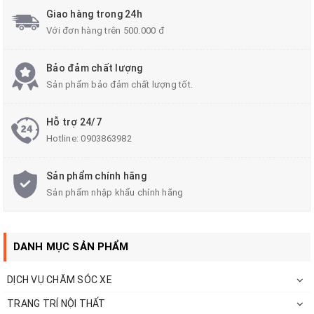
Giao hàng trong 24h
Với đơn hàng trên 500.000 đ
Bảo đảm chất lượng
Sản phẩm bảo đảm chất lượng tốt.
Hỗ trợ 24/7
Hotline:
0903863982
Gầm xe tập trung nhiều bộ phận quan trọng như khung gầm nâng
đỡ toàn bộ xe, hệ thống treo, cụm vi sai, bánh xe,… Tuy nhiên,
Sản phẩm chính hãng
trong suốt quá trình sử dụng ô tô, đây cũng chính là nơi phải chịu
Sản phẩm nhập khẩu chính hãng
nhiều ảnh hưởng, tác động nhất. Khu vực thấp nhất của ô tô này
chỉ cách mặt đường từ 13 – 22cm tùy mỗi dòng.
Điều này khiến mặt gầm phải liên tục tiếp xúc với đất cát, nước
DANH MỤC SẢN PHẨM
bẩn, sình lầy, dầu mỡ,… Việc va chạm, cạ gầm còn khiến bề mặt
biến dạng, tệ hơn là ăn mòn, rỉ sét nặng nề.
DỊCH VỤ CHĂM SÓC XE
TRANG TRÍ NỘI THẤT