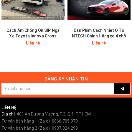
Cách Âm Chống Ồn SIP Nga
Dán Phim Cách Nhiệt Ô Tô
Xe Toyota Innova Cross
NTECH Chính Hãng xe 4 chỗ
Liên hệ
Liên hệ
3. Những lợi ích từ việc sơn phủ gầm
ĐĂNG KÝ NHẬN TIN
Chống gỉ sét - chống ăn mòn hiệu quả
Ngăn rỉ sét, mục gầm là tác dụng quan trọng và nổi bật nhất
của
phủ gầm xe hơi
.
LIÊN HỆ
Lớp giáp ngăn chặn tác động trực tiếp của các tác nhân có hại với
Địa chỉ:
401 An Dương Vương, P.3, Q.5, TP.HCM
bề mặt. Đồng thời trám phủ kín các vết nứt, khe hở, khớp nối, múi
Tư vấn bán hàng 1 (Zalo): 0866.705.979
hàn.
Tư vấn bán hàng 2 (Zalo): 0937.324.299