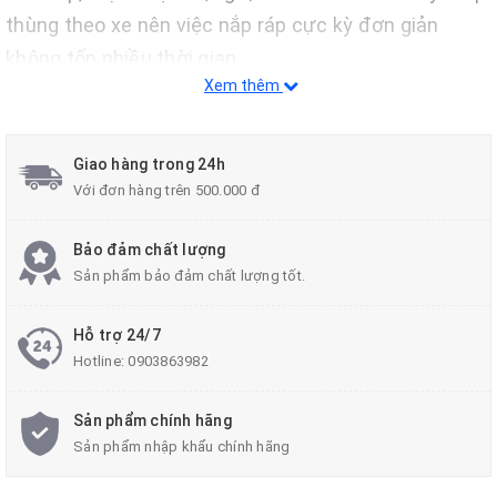
thùng theo xe nên việc nắp ráp cực kỳ đơn giản
không tốn nhiều thời gian.
Xem thêm
Nắp thùng Carry Boy vẫn là tên tuổi hàng đầu trên
thị trường bởi kiểu dáng thể thao, vẻ ngoài sang
trọng, giá cạnh tranh, chịu lực tốt, độ bền cao và khả
Giao hàng trong 24h
năng chống thấm chống ẩm.
Với đơn hàng trên 500.000 đ
Nắp thùng cuộn Carry Boy 744 cho xe bán tải
Bảo đảm chất lượng
Chevrolet Colorado 2017-2018
Sản phẩm bảo đảm chất lượng tốt.
Hỗ trợ 24/7
Hotline:
0903863982
Sản phẩm chính hãng
Sản phẩm nhập khẩu chính hãng