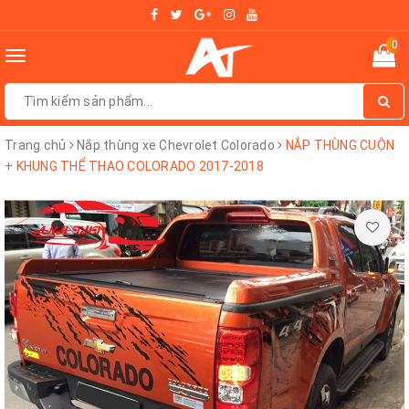
0
Toggle
navigation
Trang chủ
Nắp thùng xe Chevrolet Colorado
NẮP THÙNG CUỘN
+ KHUNG THỂ THAO COLORADO 2017-2018