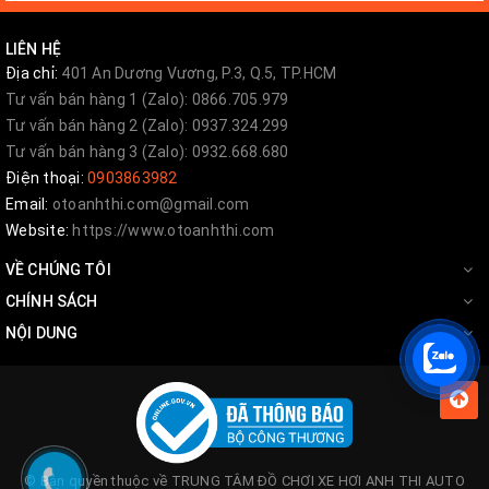
LIÊN HỆ
Địa chỉ:
401 An Dương Vương, P.3, Q.5, TP.HCM
Tư vấn bán hàng 1 (Zalo): 0866.705.979
Tư vấn bán hàng 2 (Zalo): 0937.324.299
Tư vấn bán hàng 3 (Zalo): 0932.668.680
Điện thoại:
0903863982
Email:
otoanhthi.com@gmail.com
Website:
https://www.otoanhthi.com
Nắp thùng cuộn Carry Boy 744 Chevrolet Colorado đi
VỀ CHÚNG TÔI
kèm với khung thể thao sắt có in chữ Colorado 2017-
CHÍNH SÁCH
2018
NỘI DUNG
© Bản quyền thuộc về
TRUNG TÂM ĐỒ CHƠI XE HƠI ANH THI AUTO