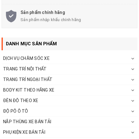
Sản phẩm chính hãng
Sản phẩm nhập khẩu chính hãng
DANH MỤC SẢN PHẨM
Với nắp thùng ở Auto anh thi đa dạng về mẫu mã chủng loại
DỊCH VỤ CHĂM SÓC XE
phù hợp với người sử dụng.
TRANG TRÍ NỘI THẤT
TRANG TRÍ NGOẠI THẤT
BODY KIT THEO HÃNG XE
ĐÈN ĐỘ THEO XE
ĐỘ PÔ Ô TÔ
NẮP THÙNG XE BÁN TẢI
PHỤ KIỆN XE BÁN TẢI