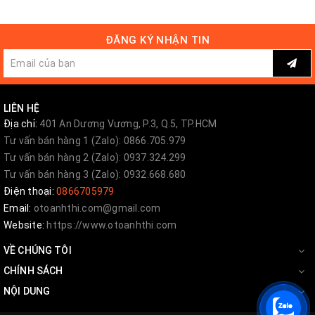
ĐĂNG KÝ NHẬN TIN
LIÊN HỆ
Địa chỉ:
401 An Dương Vương, P.3, Q.5, TP.HCM
Tư vấn bán hàng 1 (Zalo): 0866.705.979
Tư vấn bán hàng 2 (Zalo): 0937.324.299
Tư vấn bán hàng 3 (Zalo): 0932.668.680
Điện thoại:
0866705979
Email:
otoanhthi.com@gmail.com
Website:
https://www.otoanhthi.com
VỀ CHÚNG TÔI
------
CHÍNH SÁCH
Những điều cần làm khi mới mua xe như:
NỘI DUNG