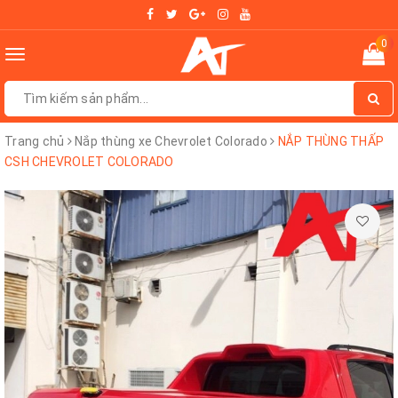
0
Toggle
navigation
Trang chủ
Nắp thùng xe Chevrolet Colorado
NẮP THÙNG THẤP
CSH CHEVROLET COLORADO